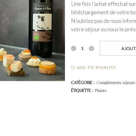
Une fois l’achat effectué sur
téléchargement de votre bon
N’oubliez pas de nous inform
votre séjour ou nous le prés
1
AJOUT
Vin
ADD TO WISHLIST
Rouge
Bio
CATÉGORIE :
Compléments-séjours
ÉTIQUETTE :
Plaisirs
+
12
Mignardises
salées