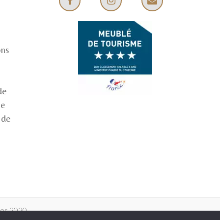
ons
de
le
 de
nes 2020