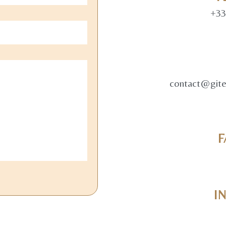
+33
contact@gites
I